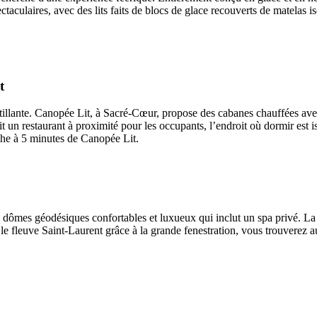
aculaires, avec des lits faits de blocs de glace recouverts de matelas i
t
ntillante. Canopée Lit, à Sacré-Cœur, propose des cabanes chauffées ave
t un restaurant à proximité pour les occupants, l’endroit où dormir est i
che à 5 minutes de Canopée Lit.
s dômes géodésiques confortables et luxueux qui inclut un spa privé. La
le fleuve Saint-Laurent grâce à la grande fenestration, vous trouverez a