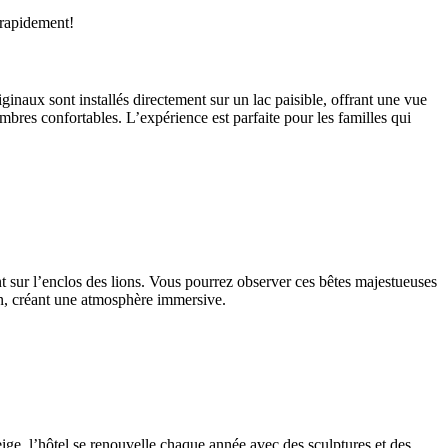
 rapidement!
ginaux sont installés directement sur un lac paisible, offrant une vue
bres confortables. L’expérience est parfaite pour les familles qui
ent sur l’enclos des lions. Vous pourrez observer ces bêtes majestueuses
in, créant une atmosphère immersive.
ige, l’hôtel se renouvelle chaque année avec des sculptures et des