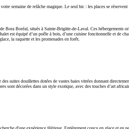
 votre semaine de relâche magique. Le seul hic : les places se réservent
 de Bora Boréal, situés à Sainte-Brigitte-de-Laval. Ces hébergements ori
let est équipé d’un poêle à bois, d’une cuisine fonctionnelle et de cham
glace, la raquette et les promenades en forêt.
re des suites douillettes dotées de vastes baies vitrées donnant directem
res sont décorées dans un style exotique, avec des touches d’art africa
recherche d'une expérience féérique. Entièrement conçu en glace et en ne