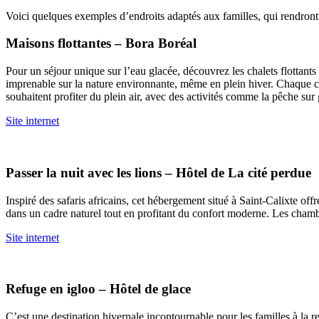
Voici quelques exemples d’endroits adaptés aux familles, qui rendront
Maisons flottantes – Bora Boréal
Pour un séjour unique sur l’eau glacée, découvrez les chalets flottants
imprenable sur la nature environnante, même en plein hiver. Chaque cha
souhaitent profiter du plein air, avec des activités comme la pêche sur 
Site internet
Passer la nuit avec les lions – Hôtel de La cité perdue
Inspiré des safaris africains, cet hébergement situé à Saint-Calixte off
dans un cadre naturel tout en profitant du confort moderne. Les chamb
Site internet
Refuge en igloo – Hôtel de glace
C’est une destination hivernale incontournable pour les familles à la 