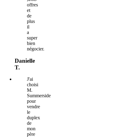
offres
et
de
plus
il
a
super
bien
négocier.
Danielle
T.
J'ai
choisi
M.
Summerside
pour
vendre
le
duplex
de
mon
père